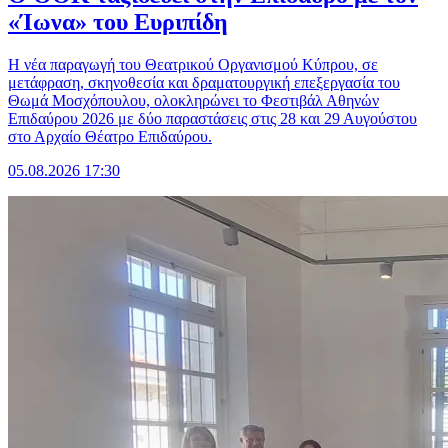
«Ίωνα» του Ευριπίδη
Η νέα παραγωγή του Θεατρικού Οργανισμού Κύπρου, σε
μετάφραση, σκηνοθεσία και δραματουργική επεξεργασία του
Θωμά Μοσχόπουλου, ολοκληρώνει το Φεστιβάλ Αθηνών
Επιδαύρου 2026 με δύο παραστάσεις στις 28 και 29 Αυγούστου
στο Αρχαίο Θέατρο Επιδαύρου.
05.08.2026 17:30