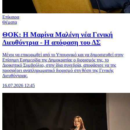
Επίκαιρα
Θέματα
ΘΟΚ: Η Μαρίνα Μαλένη νέα Γενική
Διευθύντρια - Η απόφαση του ΔΣ
Μέχρι να επικυρωθεί από το Υπουργικό και να δημοσιευθεί στην
Επίσημη Εφημερίδα της Δημοκρατίας ο διορισμός της, το
Διοικητικό Συμβούλιο, στην ίδια συνεδρία, αποφάσισε να της
προσφέρει αναπληρωματικό διορισμό στη θέση της Γενικής
Διευθύντριας.
16.07.2026 12:45