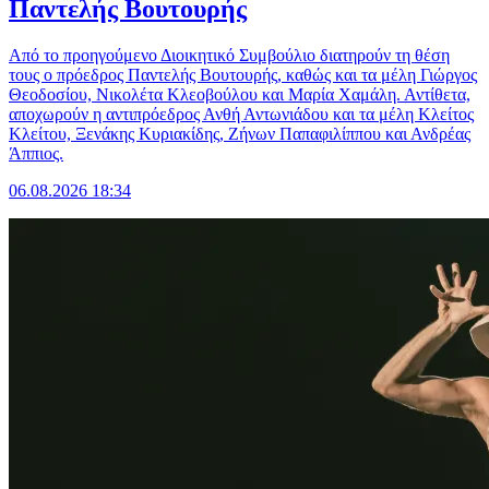
Παντελής Βουτουρής
Από το προηγούμενο Διοικητικό Συμβούλιο διατηρούν τη θέση
τους ο πρόεδρος Παντελής Βουτουρής, καθώς και τα μέλη Γιώργος
Θεοδοσίου, Νικολέτα Κλεοβούλου και Μαρία Χαμάλη. Αντίθετα,
αποχωρούν η αντιπρόεδρος Ανθή Αντωνιάδου και τα μέλη Κλείτος
Κλείτου, Ξενάκης Κυριακίδης, Ζήνων Παπαφιλίππου και Ανδρέας
Άππιος.
06.08.2026 18:34