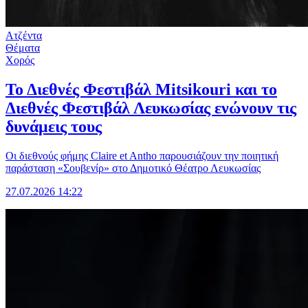
Ατζέντα
Θέματα
Χορός
Το Διεθνές Φεστιβάλ Mitsikouri και το
Διεθνές Φεστιβάλ Λευκωσίας ενώνουν τις
δυνάμεις τους
Οι διεθνούς φήμης Claire et Antho παρουσιάζουν την ποιητική
παράσταση «Σουβενίρ» στο Δημοτικό Θέατρο Λευκωσίας
27.07.2026 14:22