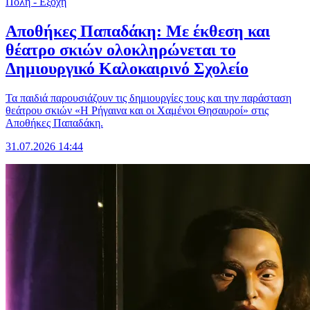
Πόλη - Εξοχή
Αποθήκες Παπαδάκη: Με έκθεση και
θέατρο σκιών ολοκληρώνεται το
Δημιουργικό Καλοκαιρινό Σχολείο
Τα παιδιά παρουσιάζουν τις δημιουργίες τους και την παράσταση
θεάτρου σκιών «Η Ρήγαινα και οι Χαμένοι Θησαυροί» στις
Αποθήκες Παπαδάκη.
31.07.2026 14:44