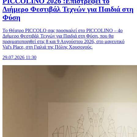
PICCOLINO 2026 :Επιστρέφει το
Διήμερο Φεστιβάλ Τεχνών για Παιδιά στη
Φύση
Το Θέατρο PICCOLO σας προσκαλεί στο PICCOLINO – 4ο
Διήμερο Φεστιβάλ Τεχνών για Παιδιά στη Φύση, που θα
πραγματοποιηθεί στις 8 και 9 Αυγούστου 2026, στο μαγευτικό
Val's Place, στη Γιαλιά της Πόλης Χρυσοχούς.
29.07.2026 11:30