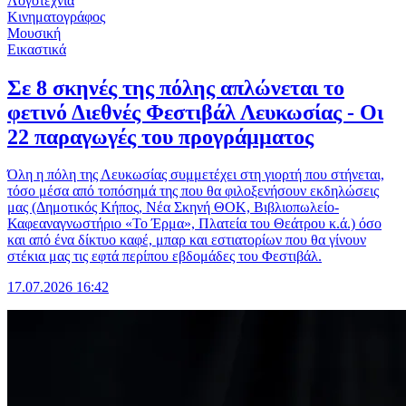
Λογοτεχνία
Κινηματογράφος
Μουσική
Εικαστικά
Σε 8 σκηνές της πόλης απλώνεται το
φετινό Διεθνές Φεστιβάλ Λευκωσίας - Οι
22 παραγωγές του προγράμματος
Όλη η πόλη της Λευκωσίας συμμετέχει στη γιορτή που στήνεται,
τόσο μέσα από τοπόσημά της που θα φιλοξενήσουν εκδηλώσεις
μας (Δημοτικός Κήπος, Νέα Σκηνή ΘΟΚ, Βιβλιοπωλείο-
Καφεαναγνωστήριο «Το Έρμα», Πλατεία του Θεάτρου κ.ά.) όσο
και από ένα δίκτυο καφέ, μπαρ και εστιατορίων που θα γίνουν
στέκια μας τις εφτά περίπου εβδομάδες του Φεστιβάλ.
17.07.2026 16:42