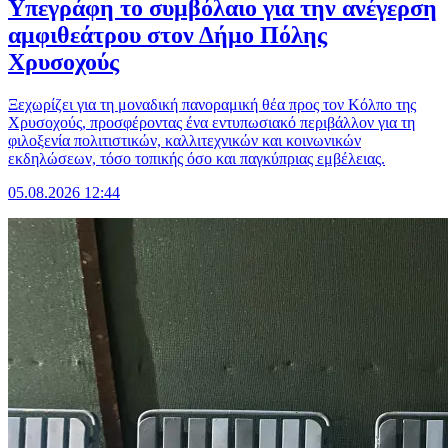
Υπεγράφη το συμβόλαιο για την ανέγερση
αμφιθεάτρου στον Δήμο Πόλης
Χρυσοχούς
Ξεχωρίζει για τη μοναδική πανοραμική θέα προς τον Κόλπο της
Χρυσοχούς, προσφέροντας ένα εντυπωσιακό περιβάλλον για τη
φιλοξενία πολιτιστικών, καλλιτεχνικών και κοινωνικών
εκδηλώσεων, τόσο τοπικής όσο και παγκύπριας εμβέλειας.
05.08.2026 12:44