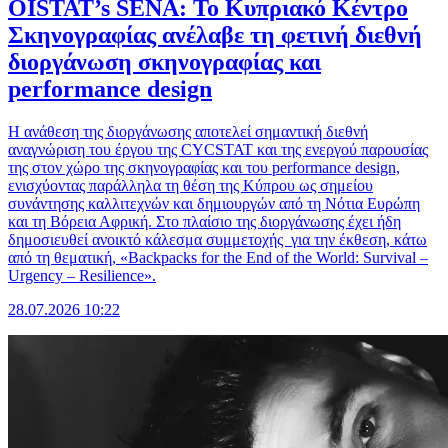
OISTAT’s SENA: Το Κυπριακό Κέντρο
Σκηνογραφίας ανέλαβε τη φετινή διεθνή
διοργάνωση σκηνογραφίας και
performance design
Η ανάθεση της διοργάνωσης αποτελεί σημαντική διεθνή
αναγνώριση του έργου της CYCSTAT και της ενεργού παρουσίας
της στον χώρο της σκηνογραφίας και του performance design,
ενισχύοντας παράλληλα τη θέση της Κύπρου ως σημείου
συνάντησης καλλιτεχνών και δημιουργών από τη Νότια Ευρώπη
και τη Βόρεια Αφρική. Στο πλαίσιο της διοργάνωσης έχει ήδη
δημοσιευθεί ανοικτό κάλεσμα συμμετοχής για την έκθεση, κάτω
από τη θεματική, «Backpacks for the End of the World: Survival –
Urgency – Resilience».
28.07.2026 10:22