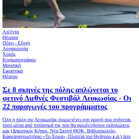
Ατζέντα
Θέματα
Πόλη - Εξοχή
Αρχαιολογία
Χορός
Κινηματογράφος
Μουσική
Εικαστικά
Θέατρο
Σε 8 σκηνές της πόλης απλώνεται το
φετινό Διεθνές Φεστιβάλ Λευκωσίας - Οι
22 παραγωγές του προγράμματος
Όλη η πόλη της Λευκωσίας συμμετέχει στη γιορτή που στήνεται,
τόσο μέσα από τοπόσημά της που θα φιλοξενήσουν εκδηλώσεις
μας (Δημοτικός Κήπος, Νέα Σκηνή ΘΟΚ, Βιβλιοπωλείο-
Καφεαναγνωστήριο «Το Έρμα», Πλατεία του Θεάτρου κ.ά.) όσο