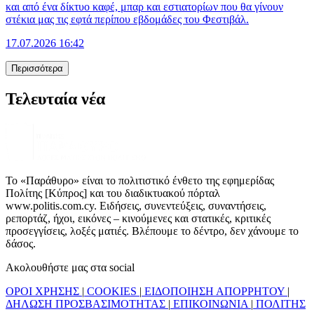
και από ένα δίκτυο καφέ, μπαρ και εστιατορίων που θα γίνουν
στέκια μας τις εφτά περίπου εβδομάδες του Φεστιβάλ.
17.07.2026 16:42
Περισσότερα
Τελευταία νέα
Το «Παράθυρο» είναι το πολιτιστικό ένθετο της εφημερίδας
Πολίτης [Κύπρος] και του διαδικτυακού πόρταλ
www.politis.com.cy. Ειδήσεις, συνεντεύξεις, συναντήσεις,
ρεπορτάζ, ήχοι, εικόνες – κινούμενες και στατικές, κριτικές
προσεγγίσεις, λοξές ματιές. Βλέπουμε το δέντρο, δεν χάνουμε το
δάσος.
Ακολουθήστε μας στα social
ΟΡΟΙ ΧΡΗΣΗΣ
|
COOKIES
|
ΕΙΔΟΠΟΙΗΣΗ ΑΠΟΡΡΗΤΟΥ
|
ΔΗΛΩΣΗ ΠΡΟΣΒΑΣΙΜΟΤΗΤΑΣ
|
ΕΠΙΚΟΙΝΩΝΙΑ
|
ΠΟΛΙΤΗΣ