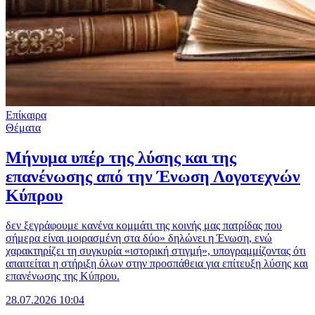
Επίκαιρα
Θέματα
Μήνυμα υπέρ της λύσης και της
επανένωσης από την Ένωση Λογοτεχνών
Κύπρου
δεν ξεγράφουμε κανένα κομμάτι της κοινής μας πατρίδας που
σήμερα είναι μοιρασμένη στα δύο» δηλώνει η Ένωση, ενώ
χαρακτηρίζει τη συγκυρία «ιστορική στιγμή», υπογραμμίζοντας ότι
απαιτείται η στήριξη όλων στην προσπάθεια για επίτευξη λύσης και
επανένωσης της Κύπρου.
28.07.2026 10:04