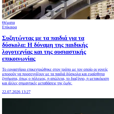
Θέματα
Επίκαιρα
Συζητώντας με τα παιδιά για τα
δύσκολα: Η δύναμη της παιδικής
λογοτεχνίας και της ουσιαστικής
επικοινωνίας
Το εργαστήριο επικεντρώθηκε στον τρόπο με τον οποίο οι γονείς
μπορούν να προσεγγίζουν με τα παιδιά δύσκολα και ευαίσθητα
ζητήματα, όπως ο πόλεμος, η απώλεια, το διαζύγιο, η μετακόμιση
και άλλες σημαντικές μεταβάσεις της ζωής.
22.07.2026 13:27