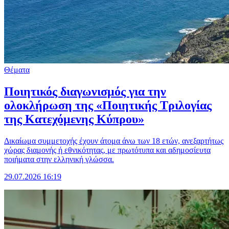
Θέματα
Ποιητικός διαγωνισμός για την
ολοκλήρωση της «Ποιητικής Τριλογίας
της Κατεχόμενης Κύπρου»
Δικαίωμα συμμετοχής έχουν άτομα άνω των 18 ετών, ανεξαρτήτως
χώρας διαμονής ή εθνικότητας, με πρωτότυπα και αδημοσίευτα
ποιήματα στην ελληνική γλώσσα.
29.07.2026 16:19