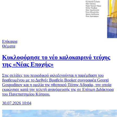
Επίκαιρα
Θέματα
Κυκλοφόρησε το νέο καλοκαιρινό τεύχος
της «Νέας Εποχής»
Στις σελίδες του περιοδικού φιλοξενούνται η παρέμβαση του
βραβευμένου με το Διεθνές Βραβείο Booker συγγραφέα Georgi
Gospodinov και η ομιλία της ηθοποιού Πόπης Αβραάμ, την οποία
εκφώνησε κατά την τελετή αναγόρευσής της σε Επίτιμη Διδάκτορα
του Πανεπιστημίου Κύπρου.
30.07.2026 10:04